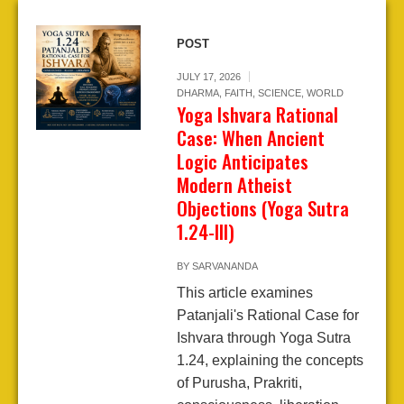
POST
JULY 17, 2026
DHARMA
,
FAITH
,
SCIENCE
,
WORLD
Yoga Ishvara Rational
Case: When Ancient
Logic Anticipates
Modern Atheist
Objections (Yoga Sutra
1.24-III)
BY
SARVANANDA
This article examines
Patanjali's Rational Case for
Ishvara through Yoga Sutra
1.24, explaining the concepts
of Purusha, Prakriti,