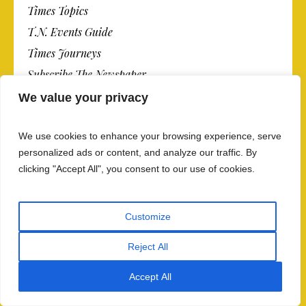
Times Topics
T.N. Events Guide
Times Journeys
Subscribe The Newspaper
Our Contacts
We value your privacy
We use cookies to enhance your browsing experience, serve
NEWS
personalized ads or content, and analyze our traffic. By
clicking "Accept All", you consent to our use of cookies.
Arts
Economy
Customize
Fashion & Style
Food
Reject All
Health
Accept All
Lifestyle