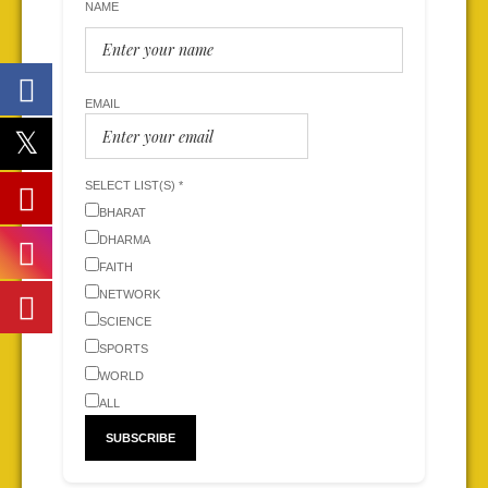
NAME
EMAIL
SELECT LIST(S) *
BHARAT
DHARMA
FAITH
NETWORK
SCIENCE
SPORTS
WORLD
ALL