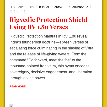
FEBRUARY 18,
2026
BHARAT
,
DHARMA
BY
SARVANANDA
0
2
Rigvedic Protection Shield
Using RV 1.80 Verses
Rigvedic Protection Mantras in RV 1.80 reveal
Indra’s thunderbolt doctrine—sixteen verses of
escalating force culminating in the slaying of Vṛtra
and the release of life-giving waters. From the
command “Go forward, meet the foe” to the
thousand-pointed iron vajra, this hymn encodes
sovereignty, decisive engagement, and liberation
through divine power.
READ MORE