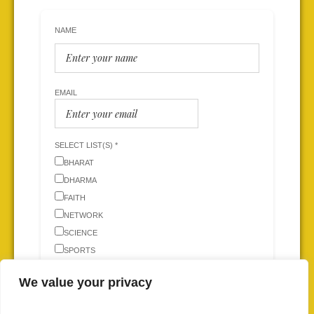
NAME
EMAIL
SELECT LIST(S) *
BHARAT
DHARMA
FAITH
NETWORK
SCIENCE
SPORTS
WORLD
We value your privacy
ALL