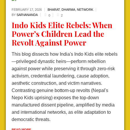
FEBRUARY 17,
2026
BHARAT
,
DHARMA
,
NETWORK
BY
SARVANANDA
0
2
Indo Kids Elite Rebels: When
Power’s Children Lead the
Revolt Against Power
This blog dissects how India's Indo Kids elite rebels
—privileged dynastic heirs—perform rebellion
against power while preserving it through zero-risk
activism, credential laundering, cause adoption,
aesthetic construction, and victim narratives.
Contrasting genuine bottom-up revolts (Nepal's
Nepo Kids uprising) exposes the top-down
manufactured dissent pipeline, amplified by media
and international networks, as elite adaptation to
democratic threats.
READ MORE