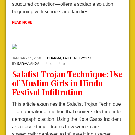
structured correction—offers a scalable solution
beginning with schools and families.
READ MORE
JANUARY 31,
2026
DHARMA
,
FAITH
,
NETWORK
BY
SARVANANDA
0
8
Salafist Trojan Technique: Use
of Muslim Girls in Hindu
Festival Infiltration
This article examines the Salafist Trojan Technique
—an operational method that converts doctrine into
demographic action. Using the Kota Garba incident
as a case study, it traces how women are
strategically deployed to infiltrate Hindu sacred