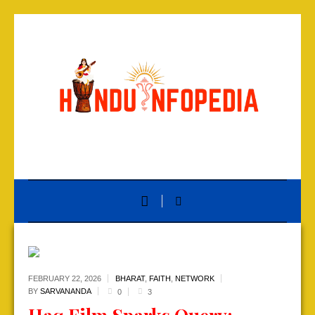
FEBRUARY 22,
2026
BHARAT
,
FAITH
,
NETWORK
BY
SARVANANDA
0
3