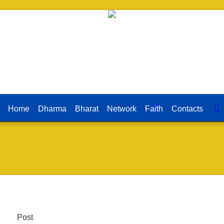
Home
Dharma
Bharat
Network
Faith
Contacts
Post