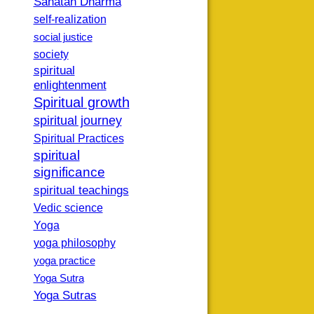
Sanatan Dharma
self-realization
social justice
society
spiritual
enlightenment
Spiritual growth
spiritual journey
Spiritual Practices
spiritual
significance
spiritual teachings
Vedic science
Yoga
yoga philosophy
yoga practice
Yoga Sutra
Yoga Sutras