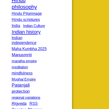
Hindu
philosophy
Hindu Pilgrimage
Hindu scriptures
India
Indian Culture
Indian history
Indian
independence
Maha Kumbha 2025
Manusmriti
maratha empire
meditation
mindfulness
Mughal Empire
Patanjali
protection
regional variations
Rigveda
RSS