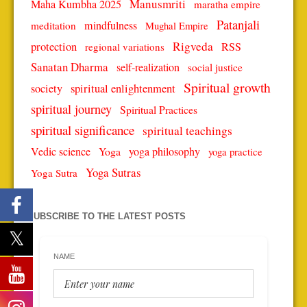
Manusmriti
Maha Kumbha 2025
maratha empire
Patanjali
mindfulness
meditation
Mughal Empire
protection
Rigveda
RSS
regional variations
Sanatan Dharma
self-realization
social justice
Spiritual growth
spiritual enlightenment
society
spiritual journey
Spiritual Practices
spiritual significance
spiritual teachings
Vedic science
Yoga
yoga philosophy
yoga practice
Yoga Sutras
Yoga Sutra
SUBSCRIBE TO THE LATEST POSTS
NAME