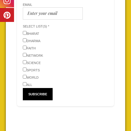
EMAIL
SELECT LIST(S) *
BHARAT
DHARMA
FAITH
NETWORK
SCIENCE
SPORTS
WORLD
ALL